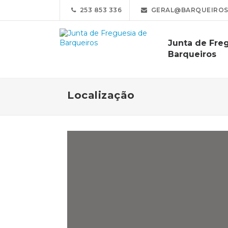
253 853 336
GERAL@BARQUEIROS
Junta de Fre
Barqueiros
Localização