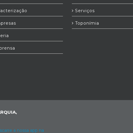
acterização
Serviços
presas
Toponímia
eria
prensa
RQUIA,